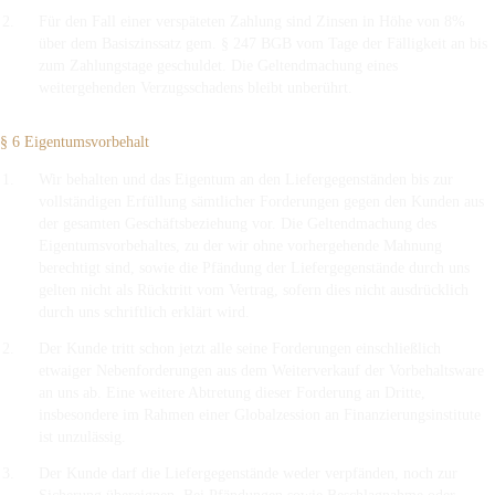
Für den Fall einer verspäteten Zahlung sind Zinsen in Höhe von 8%
über dem Basiszinssatz gem. § 247 BGB vom Tage der Fälligkeit an bis
zum Zahlungstage geschuldet. Die Geltendmachung eines
weitergehenden Verzugsschadens bleibt unberührt.
§ 6 Eigentumsvorbehalt
Wir behalten und das Eigentum an den Liefergegenständen bis zur
vollständigen Erfüllung sämtlicher Forderungen gegen den Kunden aus
der gesamten Geschäftsbeziehung vor. Die Geltendmachung des
Eigentumsvorbehaltes, zu der wir ohne vorhergehende Mahnung
berechtigt sind, sowie die Pfändung der Liefergegenstände durch uns
gelten nicht als Rücktritt vom Vertrag, sofern dies nicht ausdrücklich
durch uns schriftlich erklärt wird.
Der Kunde tritt schon jetzt alle seine Forderungen einschließlich
etwaiger Nebenforderungen aus dem Weiterverkauf der Vorbehaltsware
an uns ab. Eine weitere Abtretung dieser Forderung an Dritte,
insbesondere im Rahmen einer Globalzession an Finanzierungsinstitute
ist unzulässig.
Der Kunde darf die Liefergegenstände weder verpfänden, noch zur
Sicherung übereignen. Bei Pfändungen sowie Beschlagnahme oder