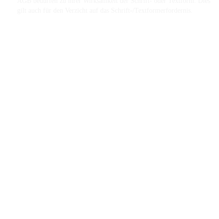
AGB bedürfen zu ihrer Wirksamkeit der Schrift- oder Textform. Dies
gilt auch für den Verzicht auf das Schrift-/Textformerfordernis.