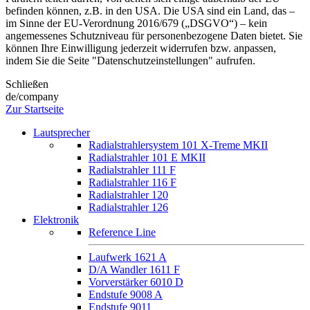
befinden können, z.B. in den USA. Die USA sind ein Land, das –
im Sinne der EU-Verordnung 2016/679 („DSGVO“) – kein
angemessenes Schutzniveau für personenbezogene Daten bietet. Sie
können Ihre Einwilligung jederzeit widerrufen bzw. anpassen,
indem Sie die Seite "Datenschutzeinstellungen" aufrufen.
Schließen
de/company
Zur Startseite
Lautsprecher
Radialstrahlersystem 101 X-Treme MKII
Radialstrahler 101 E MKII
Radialstrahler 111 F
Radialstrahler 116 F
Radialstrahler 120
Radialstrahler 126
Elektronik
Reference Line
Laufwerk 1621 A
D/A Wandler 1611 F
Vorverstärker 6010 D
Endstufe 9008 A
Endstufe 9011