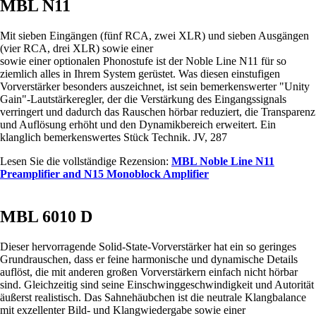
MBL N11
Mit sieben Eingängen (fünf RCA, zwei XLR) und sieben Ausgängen
(vier RCA, drei XLR) sowie einer
sowie einer optionalen Phonostufe ist der Noble Line N11 für so
ziemlich alles in Ihrem System gerüstet. Was diesen einstufigen
Vorverstärker besonders auszeichnet, ist sein bemerkenswerter "Unity
Gain"-Lautstärkeregler, der die Verstärkung des Eingangssignals
verringert und dadurch das Rauschen hörbar reduziert, die Transparenz
und Auflösung erhöht und den Dynamikbereich erweitert. Ein
klanglich bemerkenswertes Stück Technik. JV, 287
Lesen Sie die vollständige Rezension:
MBL Noble Line N11
Preamplifier and N15 Monoblock Amplifier
MBL 6010 D
Dieser hervorragende Solid-State-Vorverstärker hat ein so geringes
Grundrauschen, dass er feine harmonische und dynamische Details
auflöst, die mit anderen großen Vorverstärkern einfach nicht hörbar
sind. Gleichzeitig sind seine Einschwinggeschwindigkeit und Autorität
äußerst realistisch. Das Sahnehäubchen ist die neutrale Klangbalance
mit exzellenter Bild- und Klangwiedergabe sowie einer