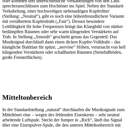
Hier kommen drei unterschiedliche Verkabelungen von den Laut­
sprecher­anschlüssen zum Hochtöner ins Spiel. Neben der Standard-
Verkabelung, einer hochwertigen siebenadrigen Kupferlitze
(Stellung: „Neutral“), gibt es noch eine höhen­freundlichere Variante
mit versilbertem Kupferdraht („Fast“). Dessen besondere
Leitfähigkeit für hohe Frequenzen bringt das Klangbild von stärker
bedämpften Räumen oder sehr warm klingenden Verstärkern auf
Trab. In Stellung „Smooth“ geschieht genau das Gegenteil: Das
Musiksignal durchläuft dann einen dicken Kupfer-Volldraht – das
klangliche Baldrian für spitze, „nervöse“ Höhen, verursacht von hell
klingenden Verstärkern oder schallharten Räumen (Steinfußböden,
große Fensterflächen).
Mitteltonbereich
In der Standardstellung „natural“ durchlaufen die Musiksignale zum
Mitteltöner eine – wegen des fehlenden Eisenkerns – sehr neutral
arbeitende Luftspule. Steckt der Jumper in „Rich“, läuft das Signal
über eine Eisenpulver-Spule, die den unteren Mitteltonbereich mit