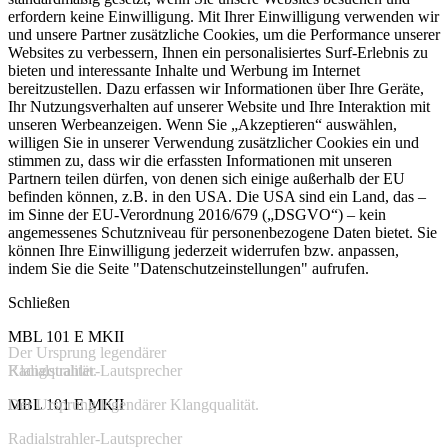
erfordern keine Einwilligung. Mit Ihrer Einwilligung verwenden wir
und unsere Partner zusätzliche Cookies, um die Performance unserer
Websites zu verbessern, Ihnen ein personalisiertes Surf-Erlebnis zu
bieten und interessante Inhalte und Werbung im Internet
bereitzustellen. Dazu erfassen wir Informationen über Ihre Geräte,
Ihr Nutzungsverhalten auf unserer Website und Ihre Interaktion mit
unseren Werbeanzeigen. Wenn Sie „Akzeptieren“ auswählen,
willigen Sie in unserer Verwendung zusätzlicher Cookies ein und
stimmen zu, dass wir die erfassten Informationen mit unseren
Partnern teilen dürfen, von denen sich einige außerhalb der EU
befinden können, z.B. in den USA. Die USA sind ein Land, das –
im Sinne der EU-Verordnung 2016/679 („DSGVO“) – kein
angemessenes Schutzniveau für personenbezogene Daten bietet. Sie
können Ihre Einwilligung jederzeit widerrufen bzw. anpassen,
indem Sie die Seite "Datenschutzeinstellungen" aufrufen.
Schließen
MBL 101 E MKII
Der Ursprung legendärer
Klangqualität.
Radialstrahler-Lautsprecher
Der Ursprung legendärer Klangqualität.
MBL 101 E MKII
Radialstrahler-Lautsprecher