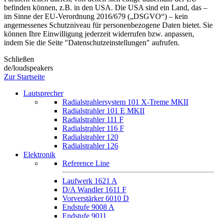
befinden können, z.B. in den USA. Die USA sind ein Land, das –
im Sinne der EU-Verordnung 2016/679 („DSGVO“) – kein
angemessenes Schutzniveau für personenbezogene Daten bietet. Sie
können Ihre Einwilligung jederzeit widerrufen bzw. anpassen,
indem Sie die Seite "Datenschutzeinstellungen" aufrufen.
Schließen
de/loudspeakers
Zur Startseite
Lautsprecher
Radialstrahlersystem 101 X-Treme MKII
Radialstrahler 101 E MKII
Radialstrahler 111 F
Radialstrahler 116 F
Radialstrahler 120
Radialstrahler 126
Elektronik
Reference Line
Laufwerk 1621 A
D/A Wandler 1611 F
Vorverstärker 6010 D
Endstufe 9008 A
Endstufe 9011