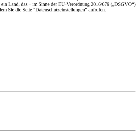
sind ein Land, das – im Sinne der EU-Verordnung 2016/679 („DSGVO“)
em Sie die Seite "Datenschutzeinstellungen" aufrufen.