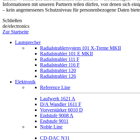
Informationen mit unseren Partnern teilen dürfen, von denen sich 
– kein angemessenes Schutzniveau für personenbezogene Daten bietet.
Schließen
de/electronics
Zur Startseite
Lautsprecher
Radialstrahlersystem 101 X-Treme MKII
Radialstrahler 101 E MKII
Radialstrahler 111 F
Radialstrahler 116 F
Radialstrahler 120
Radialstrahler 126
Elektronik
Reference Line
Laufwerk 1621 A
D/A Wandler 1611 F
Vorverstärker 6010 D
Endstufe 9008 A
Endstufe 9011
Noble Line
CD-DAC N31