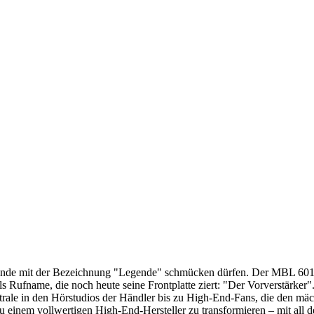
einde mit der Bezeichnung "Legende" schmücken dürfen. Der MBL 6010 ge
 Rufname, die noch heute seine Frontplatte ziert: "Der Vorverstärker".
trale in den Hörstudios der Händler bis zu High-End-Fans, die den mä
zu einem vollwertigen High-End-Hersteller zu transformieren – mit al