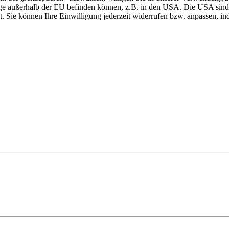
einige außerhalb der EU befinden können, z.B. in den USA. Die USA 
 Sie können Ihre Einwilligung jederzeit widerrufen bzw. anpassen, ind